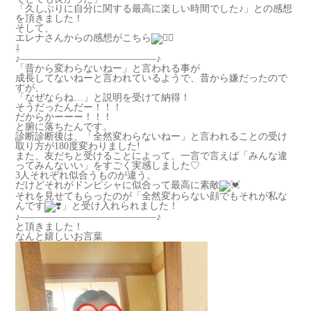
「久しぶりに自分に関する最高に楽しい時間でした♪」との感想
を頂きました！
そして、
エレナさんからの感想がこちら
⇩
♪——————————————♪
「昔から変わらないねー」と言われる事が
成長してないねーと言われているようで、昔から嫌だったので
すが、
「なぜならね…」と説明を受けて納得！
そうだったんだー！！！
だからかーーー！！！
と腑に落ちたんです。
診断診断後は、「全然変わらないねー」と言われることの受け
取り方が180度変わりました!
また、友だちと受けることによって、一言で言えば「みんな違
ってみんないい」をすごく実感しました♡
3人それぞれ似合うものが違う。
だけどそれがドンピシャに似合って最高に素敵
それを見せてもらったのが「全然変わらない顔でもそれが私な
んです
」と受け入れられました！
♪——————————————♪
と頂きました！
なんと嬉しいお言葉