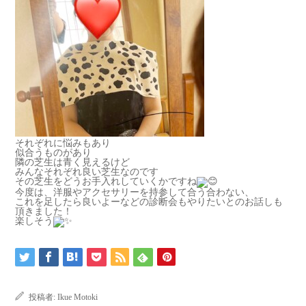
それぞれに悩みもあり
似合うものがあり
隣の芝生は青く見えるけど
みんなそれぞれ良い芝生なのです
その芝生をどうお手入れしていくかですね
今度は、洋服やアクセサリーを持参して合う合わない、
これを足したら良いよーなどの診断会もやりたいとのお話しも
頂きました！
楽しそう
投稿者:
Ikue Motoki