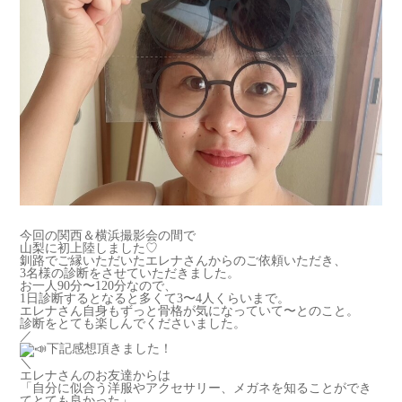
今回の関西＆横浜撮影会の間で
山梨に初上陸しました♡
釧路でご縁いただいたエレナさんからのご依頼いただき、
3名様の診断をさせていただきました。
お一人90分〜120分なので、
1日診断するとなると多くて3〜4人くらいまで。
エレナさん自身もずっと骨格が気になっていて〜とのこと。
診断をとても楽しんでくださいました。
／
下記感想頂きました！
＼
エレナさんのお友達からは
「自分に似合う洋服やアクセサリー、メガネを知ることができ
てとても良かった」